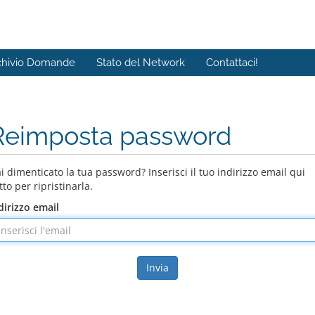
chivio Domande
Stato del Network
Contattaci!
Reimposta password
i dimenticato la tua password? Inserisci il tuo indirizzo email qui
tto per ripristinarla.
dirizzo email
Invia