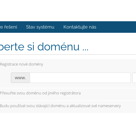
e řešení
Stav systému
Kontaktujte nás
erte si doménu ...
Registrace nové domény
www.
Přesuňte svou doménu od jiného registrátora
Budu používat svou stávající doménu a aktualizovat své nameservery