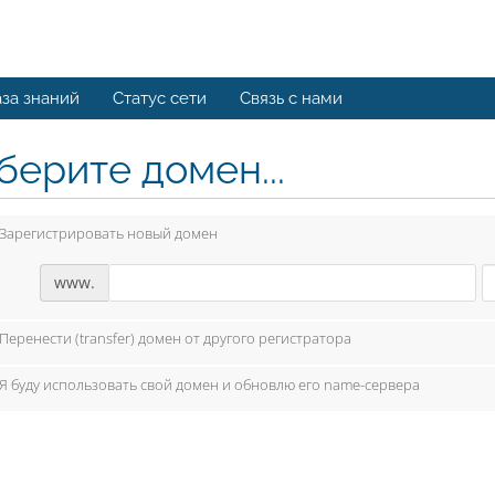
за знаний
Статус сети
Связь с нами
берите домен...
Зарегистрировать новый домен
www.
Перенести (transfer) домен от другого регистратора
Я буду использовать свой домен и обновлю его name-сервера