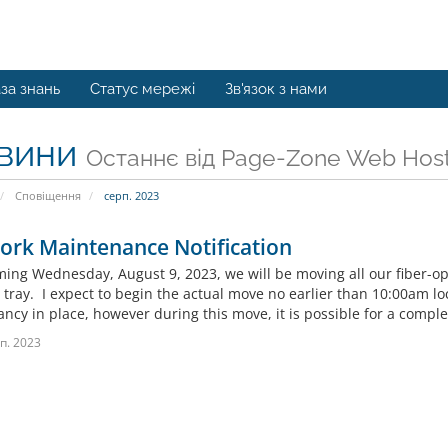
за знань
Статус мережі
Зв'язок з нами
вини
Останнє від Page-Zone Web Host
Сповіщення
серп. 2023
ork Maintenance Notification
ming Wednesday, August 9, 2023, we will be moving all our fiber-opt
 tray. I expect to begin the actual move no earlier than 10:00am lo
cy in place, however during this move, it is possible for a complet
п. 2023