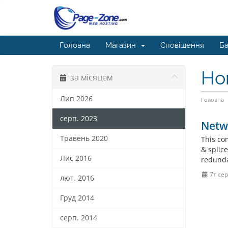
Головна
Магазин
Сповіщення
Ба
Но
за місяцем
Лип 2026
Головна
серп. 2023
Netw
Травень 2020
This co
& splice
Лис 2016
redundan
7т сер
лют. 2016
Груд 2014
серп. 2014