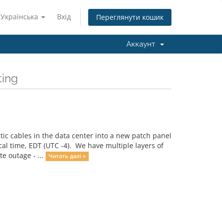
Українська
Вхід
Переглянути кошик
Аккаунт
ing
ic cables in the data center into a new patch panel
cal time, EDT (UTC -4). We have multiple layers of
e outage - ...
Читать далі »