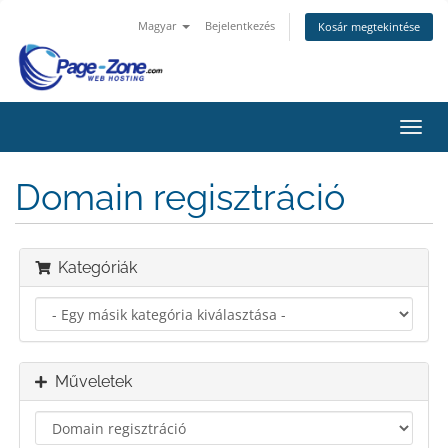
Magyar
Bejelentkezés
Kosár megtekintése
Váltá
a
navig
Domain regisztráció
Kategóriák
Műveletek