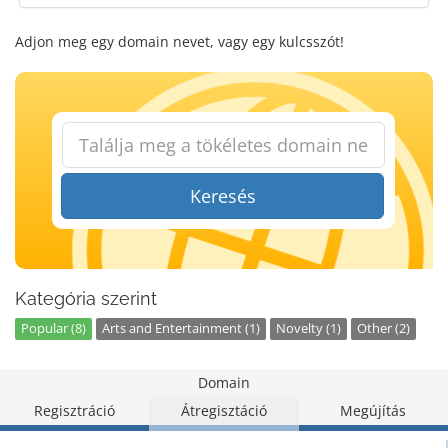
Adjon meg egy domain nevet, vagy egy kulcsszót!
Keresés
Kategória szerint
Popular (8)
Arts and Entertainment (1)
Novelty (1)
Other (2)
Domain
Regisztráció
Átregisztáció
Megújítás