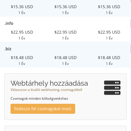
$15.36 USD
$15.36 USD
$15.36 USD
1 Év
1 Év
1 Év
.info
$22.95 USD
$22.95 USD
$22.95 USD
1 Év
1 Év
1 Év
.biz
$18.48 USD
$18.48 USD
$18.48 USD
1 Év
1 Év
1 Év
Webtárhely hozzáadása
Válasszon a kiváló webhosting csomagokból
Csomagok minden költségvetéshez
Fedezze fel csomagokat most