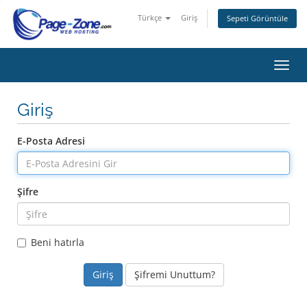
Türkçe
Giriş
Sepeti Görüntüle
Gezi
değiş
Giriş
E-Posta Adresi
Şifre
Beni hatırla
Şifremi Unuttum?