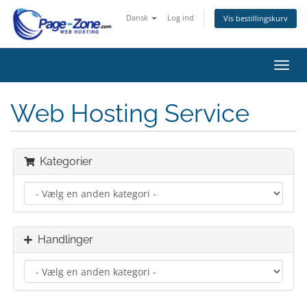
Dansk
Log ind
Vis bestillingskurv
Skift
navig
Web Hosting Service
Kategorier
Handlinger