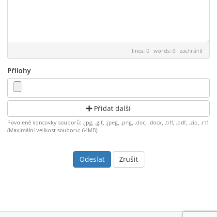
lines: 0 words: 0
zachránil
Přílohy
Přidat další
Povolené koncovky souborů: .jpg, .gif, .jpeg, .png, .doc, .docx, .tiff, .pdf, .zip, .rtf
(Maximální velikost souboru: 64MB)
Zrušit