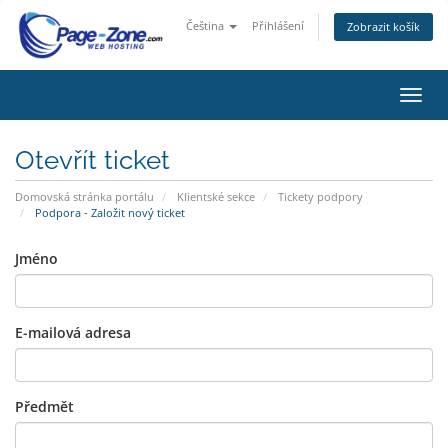
Čeština
Přihlášení
Zobrazit košík
Přep
navig
Otevřít ticket
Domovská stránka portálu
Klientské sekce
Tickety podpory
Podpora - Založit nový ticket
Jméno
E-mailová adresa
Předmět