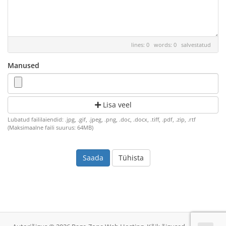
lines: 0 words: 0
salvestatud
Manused
Lisa veel
Lubatud faililaiendid: .jpg, .gif, .jpeg, .png, .doc, .docx, .tiff, .pdf, .zip, .rtf
(Maksimaalne faili suurus: 64MB)
Tühista