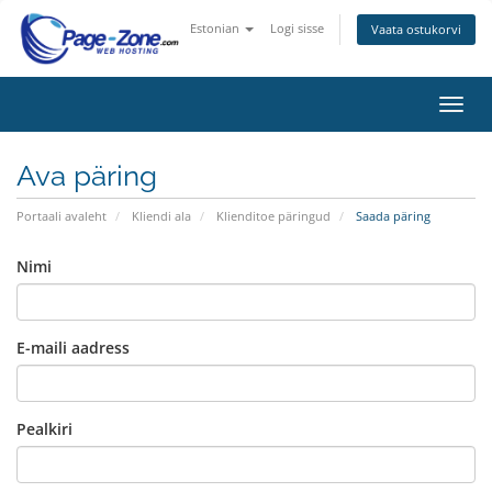
Estonian
Logi sisse
Vaata ostukorvi
Lülit
navig
Ava päring
Portaali avaleht
Kliendi ala
Klienditoe päringud
Saada päring
Nimi
E-maili aadress
Pealkiri